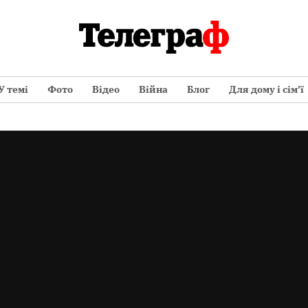
У темі
Фото
Відео
Війна
Блог
Для дому і сім’ї