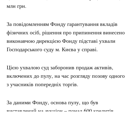
млн грн.
За повідомленням Фонду гарантування вкладів
фізичних осіб, рішення про припинення винесено
виконавчою дирекцією Фонду підставі ухвали
Господарського суду м. Києва у справі.
Цією ухвалою суд заборонив продаж активів,
включених до пулу, на час розгляду позову одного
з учасників попередніх торгів.
За даними Фонду, основа пулу, що був
виставлений на аукціон – понад 600 кредитів
юридичних осіб та майже 14 000 позицій
дебіторської заборгованості. Середній термін