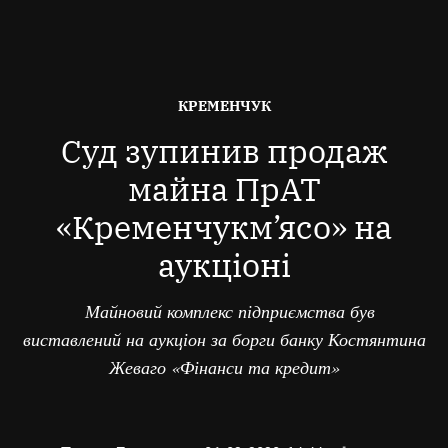
ОПУБЛІКОВАНО
КРЕМЕНЧУК
В
Суд зупинив продаж
майна ПрАТ
«Кременчукм’ясо» на
аукціоні
Майновий комплекс підприємства був
виставлений на аукціон за борги банку Костянтина
Жеваго «Фінанси та кредит»