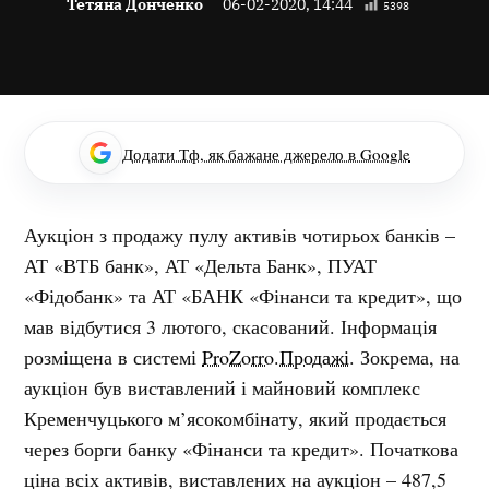
Тетяна Донченко
06-02-2020, 14:44
5398
Додати Тф, як бажане джерело в Google
Аукціон з продажу пулу активів чотирьох банків –
АТ «ВТБ банк», АТ «Дельта Банк», ПУАТ
«Фідобанк» та АТ «БАНК «Фінанси та кредит», що
мав відбутися 3 лютого, скасований. Інформація
розміщена в системі
ProZorro.Продажі
. Зокрема, на
аукціон був виставлений і майновий комплекс
Кременчуцького м’ясокомбінату, який продається
через борги банку «Фінанси та кредит». Початкова
ціна всіх активів, виставлених на аукціон – 487,5