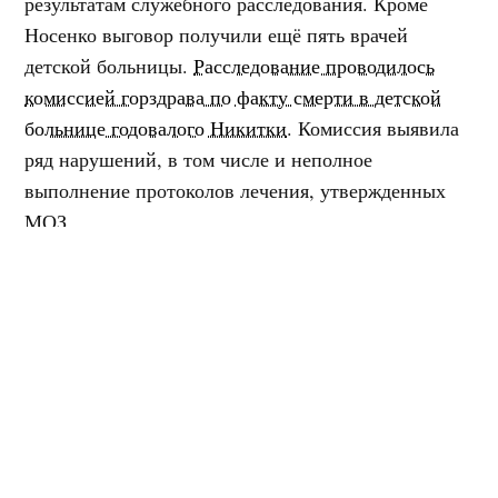
результатам служебного расследования. Кроме
Носенко выговор получили ещё пять врачей
детской больницы.
Расследование проводилось
комиссией горздрава по факту смерти в детской
больнице годовалого Никитки
. Комиссия выявила
ряд нарушений, в том числе и неполное
выполнение протоколов лечения, утвержденных
МОЗ.
В тот период (лето текущего года) Константин
Добрик служил начмедом – заместителем
директора детской больницы Носенко по
медицинской части. После её увольнения он занял
пост временно исполняющего обязанности
директора больницы.