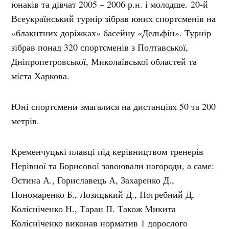
юнаків та дівчат
2005 – 2006 р.н. і молодше.
20-й
Всеукраїнський турнір зібрав юних спортсменів на
«блакитних доріжках» басейну «Дельфін». Турнір
зібрав понад 320 спортсменів з Полтавської,
Дніпропетровської, Миколаївської областей та
міста Харкова.
Юні спортсмени змагалися на дистанціях 50 та 200
метрів.
Кременчуцькі плавці під керівництвом тренерів
Нерівної та Борисової завоювали нагороди, а саме:
Остина А., Гориславець А, Захаренко Д.,
Пономаренко Б., Лозицький Д., Погребний Д,
Колісніченко Н., Таран П. Також Микита
Колісніченко виконав норматив 1 дорослого