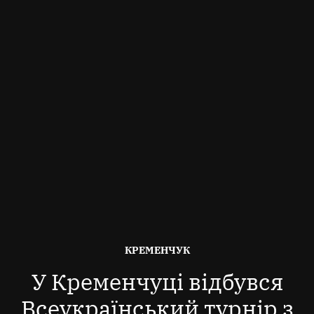
ОПУБЛІКОВАНО
КРЕМЕНЧУК
В
У Кременчуці відбувся
Всеукраїнський турнір з