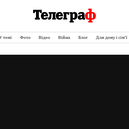
У темі
Фото
Відео
Війна
Блог
Для дому і сім’ї