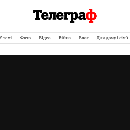
У темі
Фото
Відео
Війна
Блог
Для дому і сім’ї