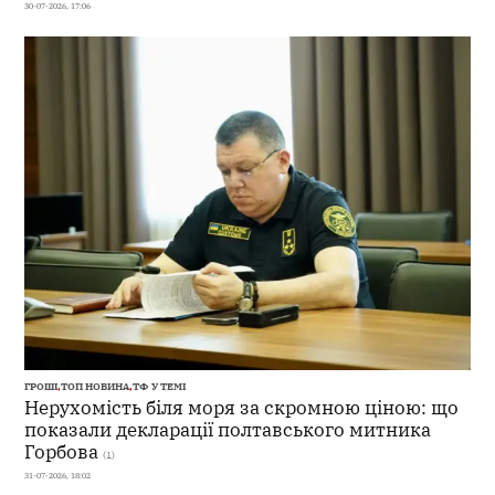
30-07-2026, 17:06
ГРОШІ
,
ТОП НОВИНА
,
ТФ У ТЕМІ
Нерухомість біля моря за скромною ціною: що
показали декларації полтавського митника
Горбова
(1)
31-07-2026, 18:02