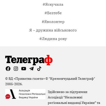
#Яскучила
#Безтебе
#Яволонтер
Я – дружина військового
#Людина року
Facebook
Instagram
YouTube
Telegram
TikTok
Viber
Page
©
ВД «Приватна газета»
©
"Кременчуцький Телеграф"
2005-2026.
Здійснено за підтримки
Асоціації “Незалежні
регіональні видавці України” та