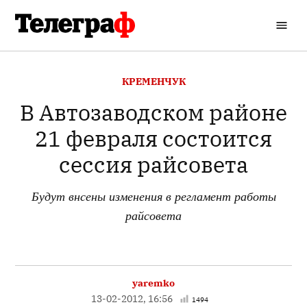
Перейти
до
Кременчуцький
вмісту
Телеграф
ОПУБЛІКОВАНО
КРЕМЕНЧУК
В
В Автозаводском районе
21 февраля состоится
сессия райсовета
Будут внсены изменения в регламент работы
райсовета
yaremko
13-02-2012, 16:56
1494