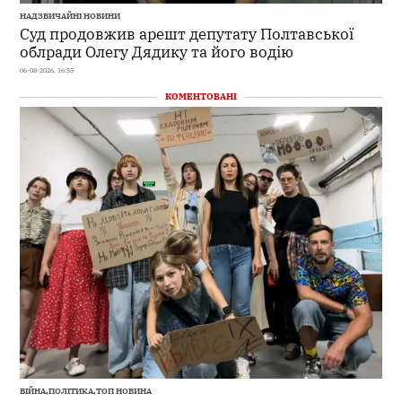
НАДЗВИЧАЙНІ НОВИНИ
Суд продовжив арешт депутату Полтавської
облради Олегу Дядику та його водію
06-08-2026, 16:55
КОМЕНТОВАНІ
ВІЙНА
,
ПОЛІТИКА
,
ТОП НОВИНА