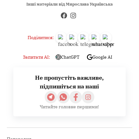
Інші матеріали від Мирослава Українська
Поділитися:
Запитати AI:
ChatGPT
Google AI
Не пропустіть важливе,
підпишіться на наші
Читайте головне першими!
Навігація
записів
Попередня