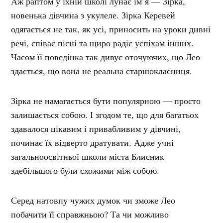
Аж раптом у їхній школі лунає ім’я — Зірка,
новенька дівчина з укулеле. Зірка Керевей
одягається не так, як усі, приносить на уроки дивні
речі, співає пісні та щиро радіє успіхам інших.
Часом її поведінка так дивує оточуючих, що Лео
здається, що вона не реальна старшокласниця.
Зірка не намагається бути популярною — просто
залишається собою. І згодом те, що для багатьох
здавалося цікавим і привабливим у дівчині,
починає їх відверто дратувати. Адже учні
загальноосвітньої школи міста Блисник
здебільшого були схожими між собою.
Серед натовпу чужих думок чи зможе Лео
побачити її справжньою? Та чи можливо