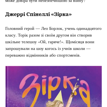
може довіра бути небезпечнішою за війну?
Джеррі Спінеллі «Зірка»
Головний герой — Лео Борлок, учень одинадцятого
класу. Торік разом зі своїм другом він створив
шкільне телешоу «Ой, гаряче!». Щомісяця вони
запрошували на шоу когось із учнів школи —
переважно відмінників або спортсменів.