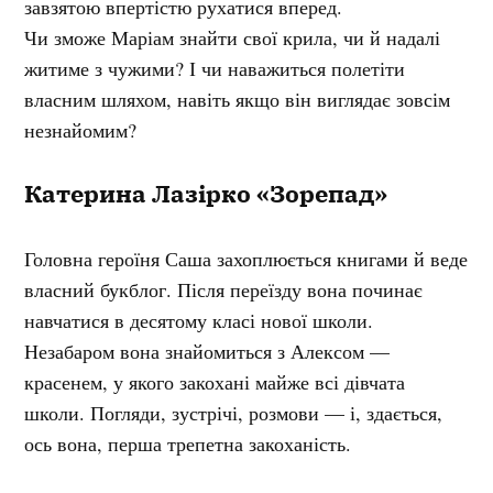
завзятою впертістю рухатися вперед.
Чи зможе Маріам знайти свої крила, чи й надалі
житиме з чужими? І чи наважиться полетіти
власним шляхом, навіть якщо він виглядає зовсім
незнайомим?
Катерина Лазірко «Зорепад»
Головна героїня Саша захоплюється книгами й веде
власний букблог. Після переїзду вона починає
навчатися в десятому класі нової школи.
Незабаром вона знайомиться з Алексом —
красенем, у якого закохані майже всі дівчата
школи. Погляди, зустрічі, розмови — і, здається,
ось вона, перша трепетна закоханість.