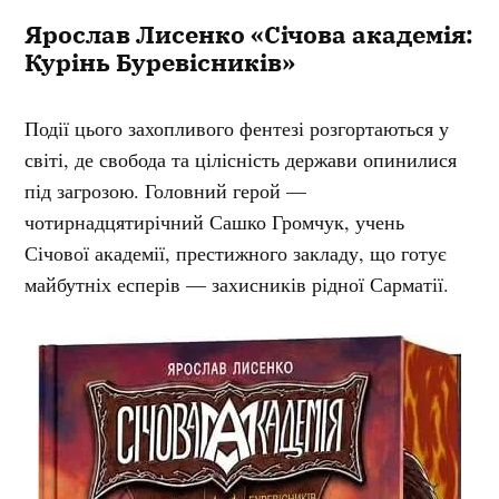
Ярослав Лисенко «Січова академія:
Курінь Буревісників»
Події цього захопливого фентезі розгортаються у
світі, де свобода та цілісність держави опинилися
під загрозою. Головний герой —
чотирнадцятирічний Сашко Громчук, учень
Січової академії, престижного закладу, що готує
майбутніх есперів — захисників рідної Сарматії.