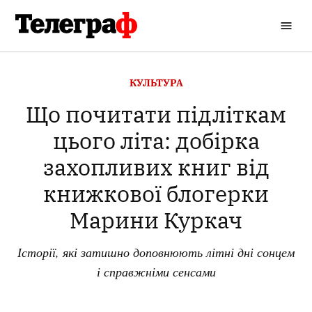
Перейти
до
Кременчуцький
вмісту
Телеграф
ОПУБЛІКОВАНО
КУЛЬТУРА
В
Що почитати підліткам
цього літа: добірка
захопливих книг від
книжкової блогерки
Марини Куркач
Історії, які затишно доповнюють літні дні сонцем
і справжніми сенсами