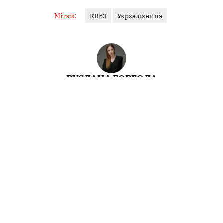
Мітки:
КВБЗ
Укрзалізниця
РУСЛАНА ГОРГОЛА
Редакторка
Спочатку було слово. Потім його відредагували.
Інші матеріали від Руслана Горгола
Поділитися:
Запитати AI:
ChatGPT
Google AI