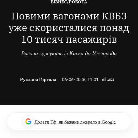
ОПУБЛІКОВАНО
БІЗНЕС/РОБОТА
В
Новими вагонами КВБЗ
уже скористалися понад
10 тисяч пасажирів
Вагони курсують із Києва до Ужгорода
Руслана Горгола
06-06-2026, 11:01
1825
Додати Тф, як бажане джерело в Google