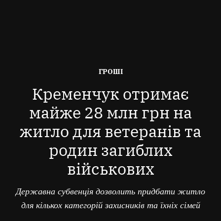
ОПУБЛІКОВАНО
ГРОШІ
В
Кременчук отримає
майже 28 млн грн на
житло для ветеранів та
родин загиблих
військових
Державна субвенція дозволить придбати житло
для кількох категорій захисників та їхніх сімей