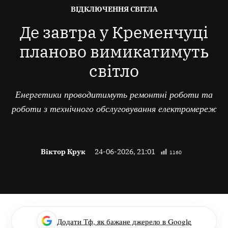
ОПУБЛІКОВАНО
ВІДКЛЮЧЕННЯ СВІТЛА
В
Де завтра у Кременчуці
планово вимикатимуть
світло
Енергетики проводитимуть ремонтні роботи та
роботи з технічного обслуговування електромереж
Віктор Крук
24-06-2026, 21:01
1160
Додати Тф, як бажане джерело в Google