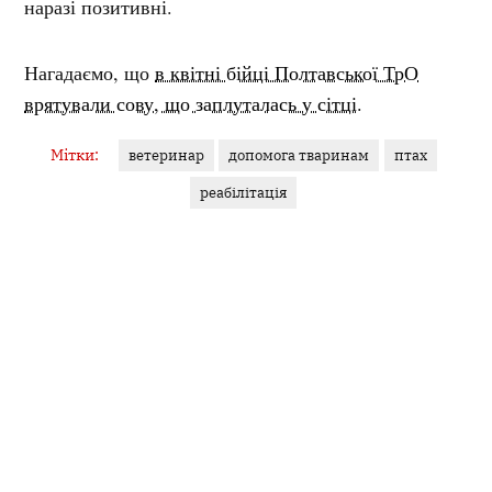
наразі позитивні.
Нагадаємо, що
в квітні бійці Полтавської ТрО
врятували сову, що заплуталась у сітці.
Мітки:
ветеринар
допомога тваринам
птах
реабілітація
Поділитися:
Запитати AI:
ChatGPT
Google AI
Не пропустіть важливе,
підпишіться на наші