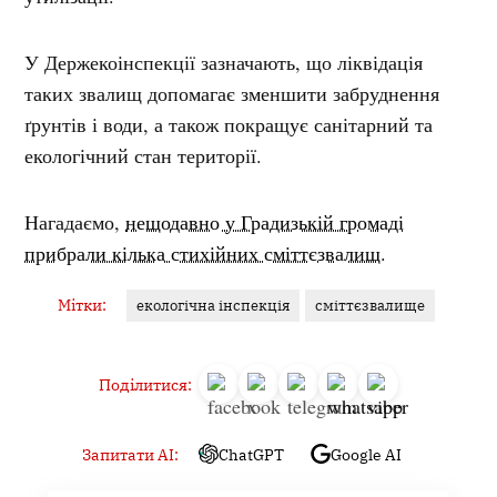
У Держекоінспекції зазначають, що ліквідація
таких звалищ допомагає зменшити забруднення
ґрунтів і води, а також покращує санітарний та
екологічний стан території.
Нагадаємо,
нещодавно у Градизькій громаді
прибрали кілька стихійних сміттєзвалищ.
Мітки:
екологічна інспекція
сміттєзвалище
Поділитися:
Запитати AI:
ChatGPT
Google AI