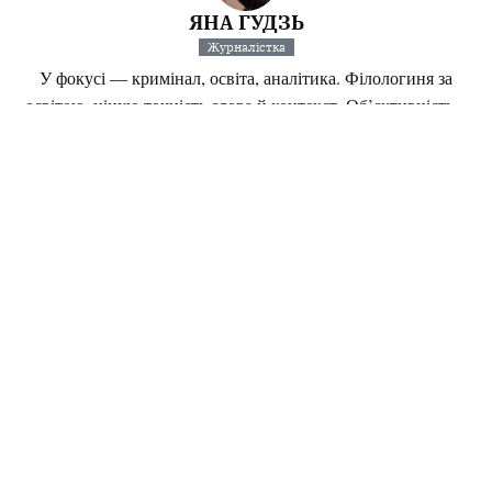
ЯНА ГУДЗЬ
Журналістка
У фокусі — кримінал, освіта, аналітика. Філологиня за
освітою, ціную точність слова й контекст. Об’єктивність...
Інші матеріали від Яна Гудзь
Поділитися:
Запитати AI:
ChatGPT
Google AI
Не пропустіть важливе,
підпишіться на наші
Читайте головне першими!