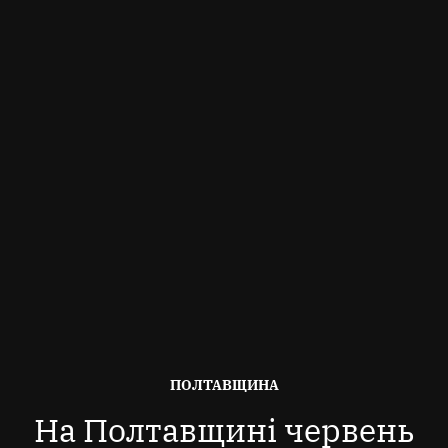
ОПУБЛІКОВАНО
ПОЛТАВЩИНА
В
На Полтавщині червень