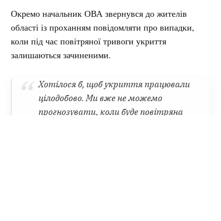
Окремо начальник ОВА звернувся до жителів
області із проханням повідомляти про випадки,
коли під час повітряної тривоги укриття
залишаються зачиненими.
Хотілося б, щоб укриття працювали
цілодобово. Ми вже не можемо
прогнозувати, коли буде повітряна
тривога — вдень чи вночі. Якщо є
факти, що укриття закриті, прошу
повідомляти про це, щоб ми могли
реагувати, — сказав Дяківнич.
За його словами, керівникам районних військових
адміністрацій уже доручили разом із громадами