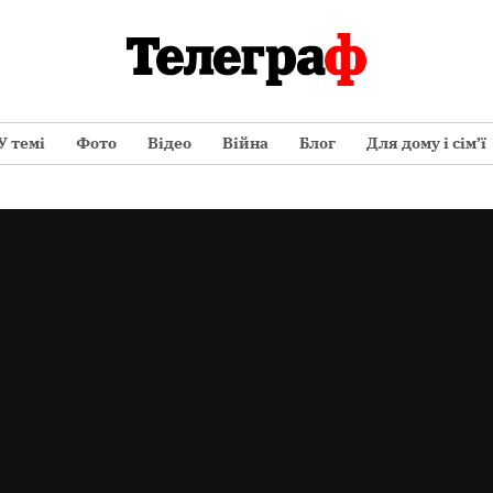
У темі
Фото
Відео
Війна
Блог
Для дому і сім’ї