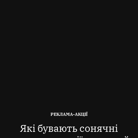
ОПУБЛІКОВАНО
РЕКЛАМА-АКЦІЇ
В
Які бувають сонячні