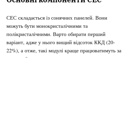
СЕС складається із сонячних панелей. Вони
можуть бути монокристалічними та
полікристалічними. Варто обирати перший
варіант, адже у нього вищий відсоток ККД (20-
22%), а отже, такі модулі краще працюватимуть за
похмурої погоди.
Робота СЕС не є можливою без інвертора, адже він
перетворює постійний струм на змінний. Обирайте
надійні пристрої, які захищатимуть від
перевантаження та матимуть високий рівень
ефективності.
Також для сонячної станції потрібні акумулятори,