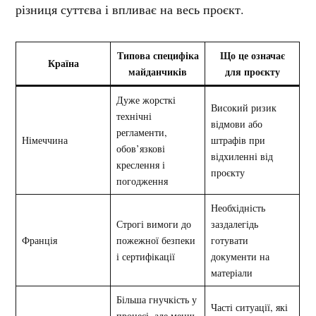
різниця суттєва і впливає на весь проєкт.
Типова специфіка
Що це означає
Країна
майданчиків
для проєкту
Дуже жорсткі
Високий ризик
технічні
відмови або
регламенти,
Німеччина
штрафів при
обов’язкові
відхиленні від
креслення і
проєкту
погодження
Необхідність
Строгі вимоги до
заздалегідь
Франція
пожежної безпеки
готувати
і сертифікації
документи на
матеріали
Більша гнучкість у
Часті ситуації, які
процесі, але менш