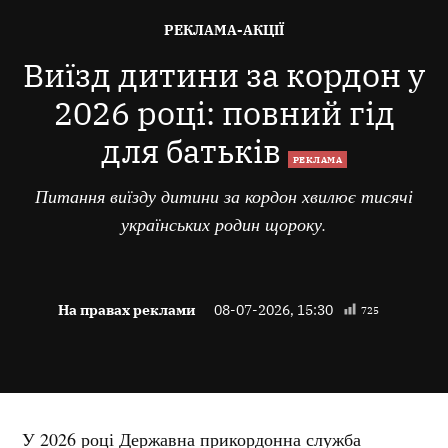
ОПУБЛІКОВАНО
РЕКЛАМА-АКЦІЇ
В
Виїзд дитини за кордон у
2026 році: повний гід
для батьків
РЕКЛАМА
Питання виїзду дитини за кордон хвилює тисячі
українських родин щороку.
На правах реклами
08-07-2026, 15:30
725
У 2026 році Державна прикордонна служба