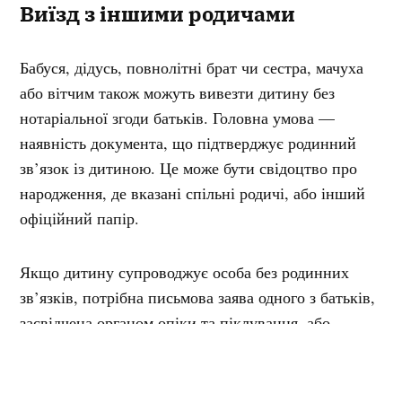
Виїзд з іншими родичами
Бабуся, дідусь, повнолітні брат чи сестра, мачуха
або вітчим також можуть вивезти дитину без
нотаріальної згоди батьків. Головна умова —
наявність документа, що підтверджує родинний
зв’язок із дитиною. Це може бути свідоцтво про
народження, де вказані спільні родичі, або інший
офіційний папір.
Якщо дитину супроводжує особа без родинних
зв’язків, потрібна письмова заява одного з батьків,
засвідчена органом опіки та піклування, або
нотаріальна згода обох батьків. Без такого
документа прикордонний контроль дитину не
пропустить.