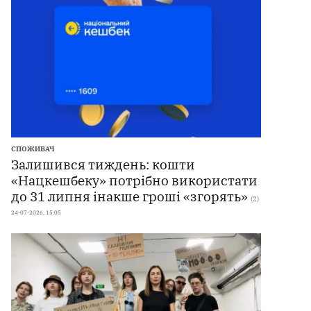
СПОЖИВАЧ
Залишився тиждень: кошти
«Нацкешбеку» потрібно використати
до 31 липня інакше гроші «згорять»
(2)
24-07-2026, 15:05