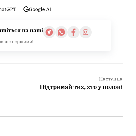
hatGPT
Google AI
ишіться на наші
ловне першими!
Наступна
Підтримай тих, хто у полоні