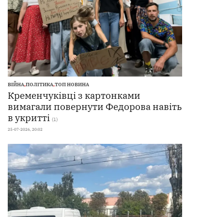
ВІЙНА
,
ПОЛІТИКА
,
ТОП НОВИНА
Кременчуківці з картонками
вимагали повернути Федорова навіть
в укритті
(1)
25-07-2026, 20:02