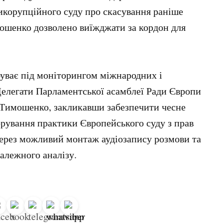
икорупційного суду про скасування раніше
ошенко дозволено виїжджати за кордон для
уває під моніторингом міжнародних і
Делегати Парламентської асамблеї Ради Європи
 Тимошенко, закликавши забезпечити чесне
орування практики Європейського суду з прав
ерез можливий монтаж аудіозапису розмови та
алежного аналізу.