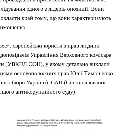
лідування одного з лідерів опозиції. Вони
покласти край тому, що вони характеризують
Тимошенко.
рес», європейські юристи з прав людини
 доповідачів Управління Верховного комісара
ини (УВКПЛ ООН), у якому детально виклали
ннями основоположних прав Юлії Тимошенко
ного бюро України), САП (Спеціалізованої
ищого антикорупційного суду).