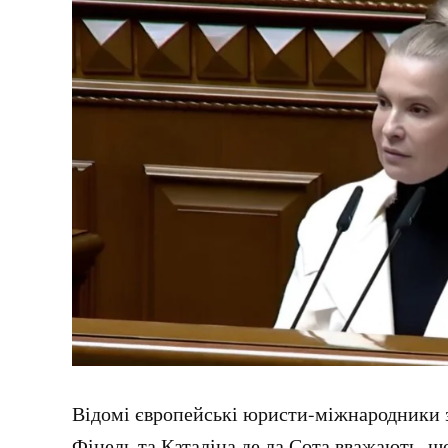
Відомі європейські юристи-міжнародники 
Фінель та Каталіна де ла Сота вважають,