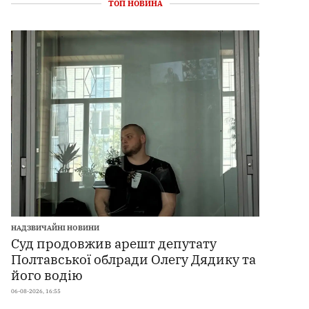
ТОП НОВИНА
НАДЗВИЧАЙНІ НОВИНИ
Суд продовжив арешт депутату
Полтавської облради Олегу Дядику та
його водію
06-08-2026, 16:55