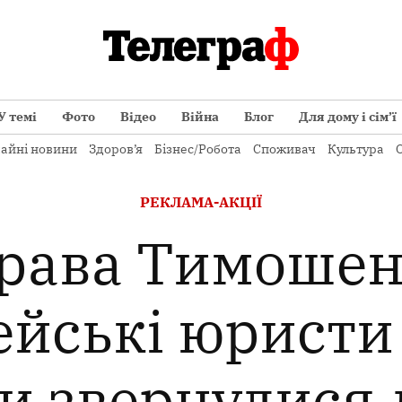
У темі
Фото
Відео
Війна
Блог
Для дому і сім’ї
айні новини
Здоров’я
Бізнес/Робота
Споживач
Культура
О
ОПУБЛІКОВАНО
РЕКЛАМА-АКЦІЇ
В
рава Тимошен
ейські юристи 
и звернулися 