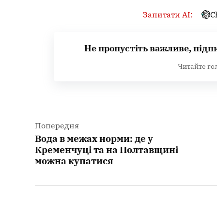
Запитати AI:
C
Не пропустіть важливе, підп
Читайте го
Навігація
записів
Попередня
Вода в межах норми: де у
Кременчуці та на Полтавщині
можна купатися