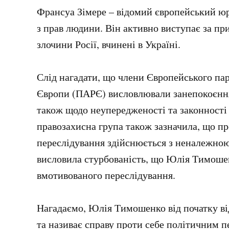
Франсуа Зімере – відомий європейський юр
з прав людини. Він активно виступає за при
злочини Росії, вчинені в Україні.
Слід нагадати, що члени Європейського па
Європи (ПАРЄ) висловлювали занепокоєнн
також щодо неупередженості та законності 
правозахисна група також зазначила, що п
переслідування здійснюється з неналежною
висловила стурбованість, що Юлія Тимоше
вмотивованого переслідування.
Нагадаємо, Юлія Тимошенко від початку ві
та називає справу проти себе політичним п