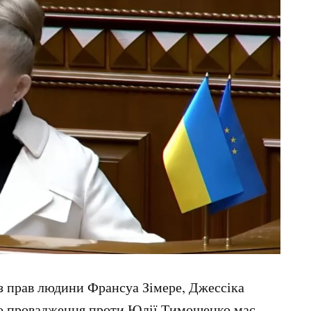
з прав людини Франсуа Зімере, Джессіка
 що провадження проти Юлії Тимошенко має