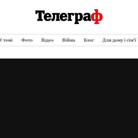
У темі
Фото
Відео
Війна
Блог
Для дому і сім’ї