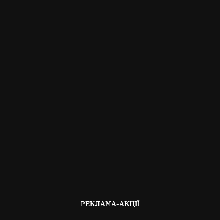
ОПУБЛІКОВАНО
РЕКЛАМА-АКЦІЇ
В