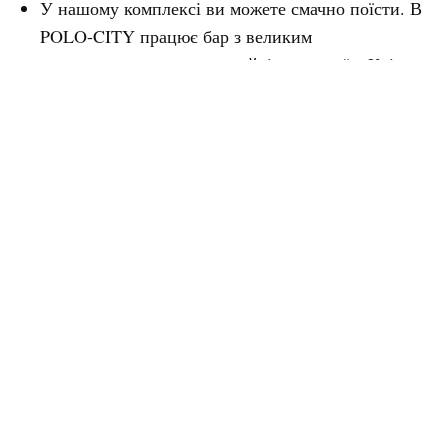
У нашому комплексі ви можете смачно поїсти. В
POLO-CITY працює бар з великим
асортиментом страв, коктейлів та напоїв. Крім
того, відвідувачі можуть замовити страви зі
спеціального меню ресторану Івушки.
SPA-зона для релаксу з гідро-басейном 10 на 25
м. Це наша родзинка і справжня знахідка для
шанувальників тихого розслабленого
відпочинку. Окремо розташований комплекс
насолоди з чудовим краєвидом змушує забути
про клопоти і пробуджує натхнення до життя.
Для гостей зони діє окрема ресторанна
пропозиція з розширеним асортиментом страв.
У POLO-CITY дбають про комфорт та безпеку
гостей. Для розмежування потоку відвідувачів з