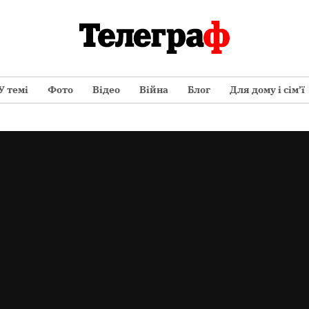
У темі
Фото
Відео
Війна
Блог
Для дому і сім’ї