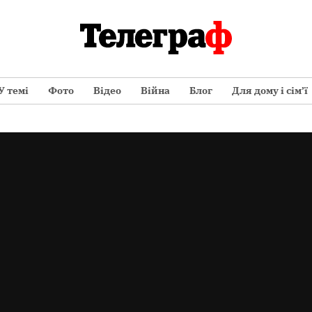
У темі
Фото
Відео
Війна
Блог
Для дому і сім’ї