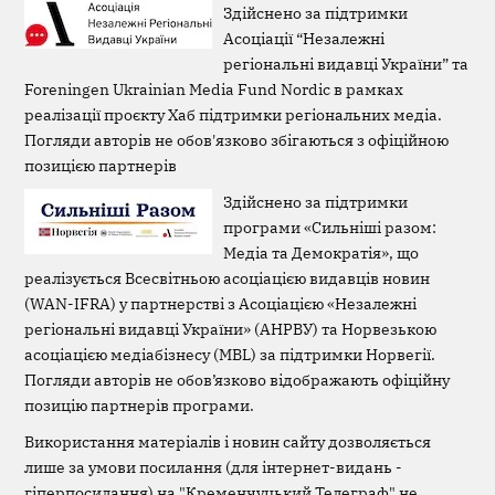
Здійснено за підтримки
Асоціації “Незалежні
регіональні видавці України” та
Foreningen Ukrainian Media Fund Nordic в рамках
реалізації проєкту Хаб підтримки регіональних медіа.
Погляди авторів не обов'язково збігаються з офіційною
позицією партнерів
Здійснено за підтримки
програми «Сильніші разом:
Медіа та Демократія», що
реалізується Всесвітньою асоціацією видавців новин
(WAN-IFRA) у партнерстві з Асоціацією «Незалежні
регіональні видавці України» (АНРВУ) та Норвезькою
асоціацією медіабізнесу (MBL) за підтримки Норвегії.
Погляди авторів не обов’язково відображають офіційну
позицію партнерів програми.
Використання матеріалів і новин сайту дозволяється
лише за умови посилання (для інтернет-видань -
гіперпосилання) на "Кременчуцький Телеграф" не