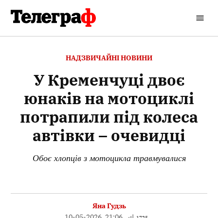
Перейти
до
Кременчуцький
вмісту
Телеграф
ОПУБЛІКОВАНО
НАДЗВИЧАЙНІ НОВИНИ
В
У Кременчуці двоє
юнаків на мотоциклі
потрапили під колеса
автівки – очевидці
Обоє хлопців з мотоцикла травмувалися
Яна Гудзь
10-05-2026, 21:06
1725