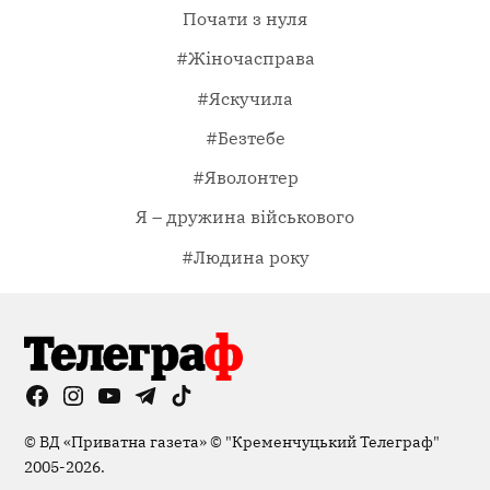
Почати з нуля
#Жіночасправа
#Яскучила
#Безтебе
#Яволонтер
Я – дружина військового
#Людина року
Facebook
Instagram
YouTube
Telegram
TikTok
Viber
Page
©
ВД «Приватна газета»
©
"Кременчуцький Телеграф"
2005-2026.