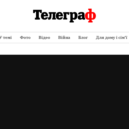
У темі
Фото
Відео
Війна
Блог
Для дому і сім’ї