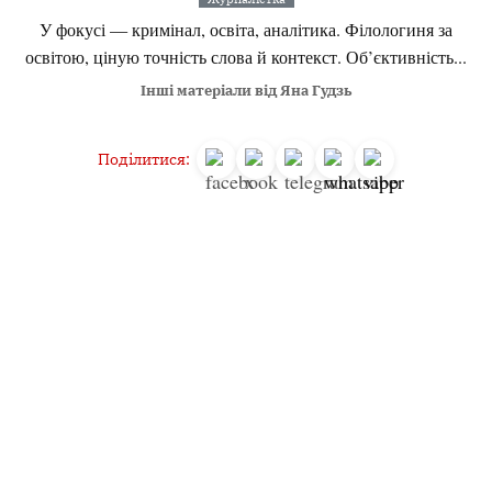
У фокусі — кримінал, освіта, аналітика. Філологиня за
освітою, ціную точність слова й контекст. Об’єктивність...
Інші матеріали від Яна Гудзь
Поділитися:
Запитати AI:
ChatGPT
Google AI
Не пропустіть важливе,
підпишіться на наші
Читайте головне першими!
Навігація