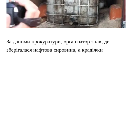
За даними прокуратури, організатор знав, де
зберігалася нафтова сировина, а крадіжки
учасники здійснювали під час зміни однієї зі
спільниць, яка працювала оператором з видобутку
нафти й газу.
Суд призначив організатору 8 років позбавлення
волі, трьом учасникам — по 7 років 6 місяців, ще
одному — 7 років ув’язнення. Крім того, у всіх
засуджених конфіскують належне їм майно.