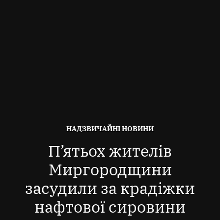
ОПУБЛІКОВАНО
НАДЗВИЧАЙНІ НОВИНИ
В
П’ятьох жителів
Миргородщини
засудили за крадіжки
нафтової сировини