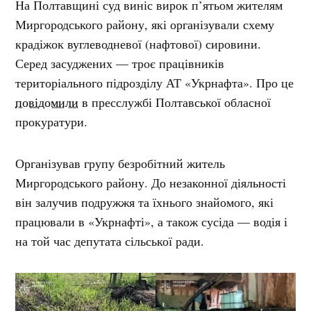
На Полтавщині суд виніс вирок п’ятьом жителям
Миргородського району, які організували схему
крадіжок вуглеводневої (нафтової) сировини.
Серед засуджених — троє працівників
територіального підрозділу АТ «Укрнафта». Про це
повідомили
в пресслужбі Полтавської обласної
прокуратури.
Організував групу безробітний житель
Миргородського району. До незаконної діяльності
він залучив подружжя та їхнього знайомого, які
працювали в «Укрнафті», а також сусіда — водія і
на той час депутата сільської ради.