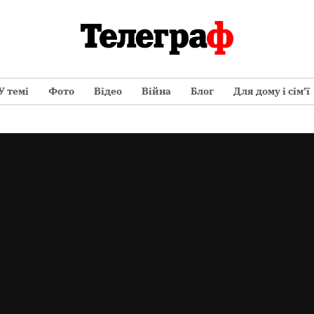
У темі
Фото
Відео
Війна
Блог
Для дому і сім’ї