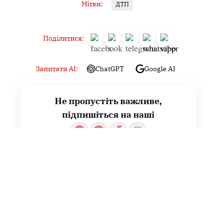
Мітки:
ДТП
Поділитися:
Запитати AI:
ChatGPT
Google AI
Не пропустіть важливе,
підпишіться на наші
Читайте головне першими!
Навігація
записів
Попередня
Жінка роками потерпала від насильства: у