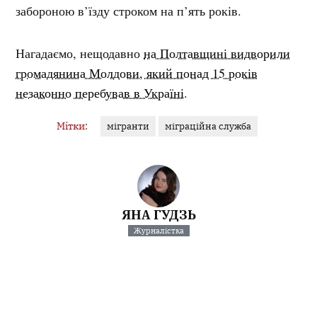
забороною в’їзду строком на п’ять років.
Нагадаємо, нещодавно
на Полтавщині видворили
громадянина Молдови, який понад 15 років
незаконно перебував в Україні
.
Мітки:
мігранти
міграційна служба
ЯНА ГУДЗЬ
Журналістка
У фокусі — кримінал, освіта, аналітика. Філологиня за
освітою, ціную точність слова й контекст. Об’єктивність...
Інші матеріали від Яна Гудзь