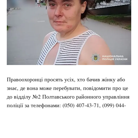
Правоохоронці просять усіх, хто бачив жінку або
знає, де вона може перебувати, повідомити про це
до відділу №2 Полтавського районного управління
поліції за телефонами: (050) 407-43-71, (099) 044-
73-79, (099) 965-70-16, а також за номерами 102 або
112.