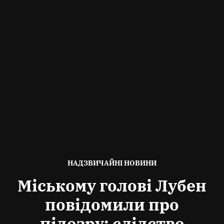
ОПУБЛІКОВАНО
НАДЗВИЧАЙНІ НОВИНИ
В
Міському голові Лубен
повідомили про
підозру: слідство