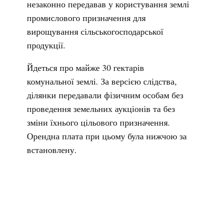
незаконно передавав у користування землі
промислового призначення для
вирощування сільськогосподарської
продукції.
Йдеться про майже 30 гектарів
комунальної землі. За версією слідства,
ділянки передавали фізичним особам без
проведення земельних аукціонів та без
зміни їхнього цільового призначення.
Орендна плата при цьому була нижчою за
встановлену.
Крім того, у 2025 році право користування
кількома земельними ділянками отримало приватне
підприємство через договори про спільну