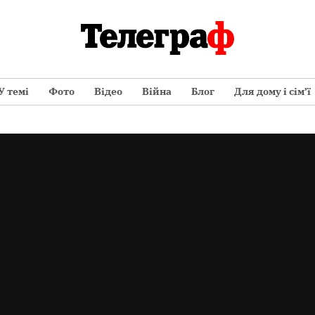
У темі
Фото
Відео
Війна
Блог
Для дому і сім’ї