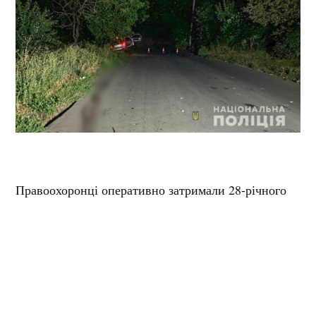
Правоохоронці оперативно затримали 28-річного
винуватця ДТП. Вміст алкоголю в крові становив
понад 2 проміле.
Відкрито кримінальне провадження частиною 2
статті 286-1 (Порушення правил безпеки
дорожнього руху або експлуатації транспорту