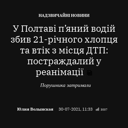
ОПУБЛІКОВАНО
НАДЗВИЧАЙНІ НОВИНИ
В
У Полтаві п’яний водій
збив 21-річного хлопця
та втік з місця ДТП:
постраждалий у
реанімації
Порушника затримали
Юлия Волынская
30-07-2021, 11:33
3007