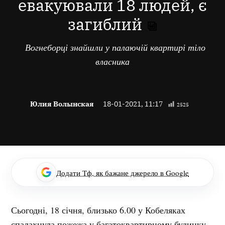
евакуювали 18 людей, є
загиблий
Вогнеборці знайшли у палаючій квартирі тіло
власника
Юлия Волынская
18-01-2021, 11:17
2525
Додати Тф, як бажане джерело в Google
Сьогодні, 18 січня, близько 6.00 у Кобеляках
спалахнула пожежа у багатоквартирному будинку.