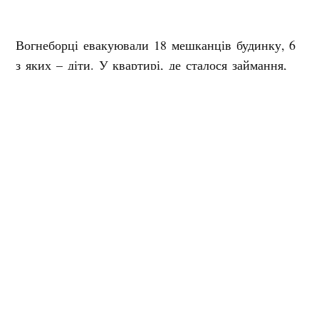
Вогнеборці евакуювали 18 мешканців будинку, 6
з яких – діти. У квартирі, де сталося займання,
рятувальники знайшли власника мертвим. Його
тіло направили на судово-медичну експертизу.
Пожежу ліквідували за годину, більше ніхто не
постраждав.
Джерело фото: ДСНС
Мітки:
Кобеляки
пожежа
смерть
Поділитися: