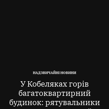
ОПУБЛІКОВАНО
НАДЗВИЧАЙНІ НОВИНИ
В
У Кобеляках горів
багатоквартирний
будинок: рятувальники