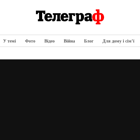
У темі
Фото
Відео
Війна
Блог
Для дому і сім’ї