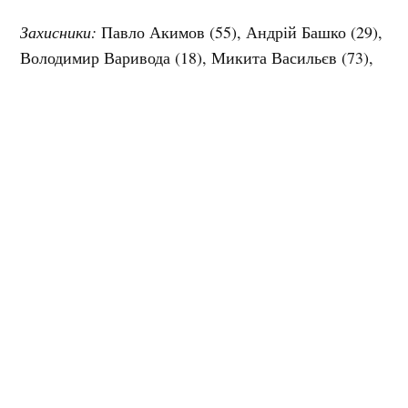
Захисники:
Павло Акимов (55), Андрій Башко (29),
Володимир Варивода (18), Микита Васильєв (73),
Олександр Дегтярьов (27), Дмитро Ігнатенко (7),
Денис Ісаєнко (34), Володимир Романенко (22),
Микита Савицький (5), Валентин Сірченко (61).
Нападники:
Антон Бойков (11), Артем Гніденко
(28), Тимур Гриценко (23), Севастьян Карпенко
(91), Георгій Кіча (56), Ігор Коваленя (51), Ілля
Коренчук (13), Сергій Кузьмик (17), Владислав
Луговий (53), Ігор Мікулко (19), Олексій
Овчинников (82), Юрій Петранговський (63),
Максим Слиш (48), Дмитро Чорний (92), Дмитро