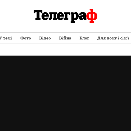
У темі
Фото
Відео
Війна
Блог
Для дому і сім’ї