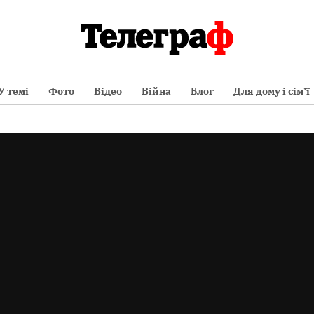
У темі
Фото
Відео
Війна
Блог
Для дому і сім’ї