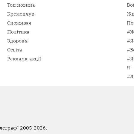
Топ новина
Во
Кременчук
Жи
Споживач
По
Політика
#Ж
Здоров’я
#Я
Освіта
#Б
Реклама-акції
#Я
Я 
#Л
леграф"
2005-2026.