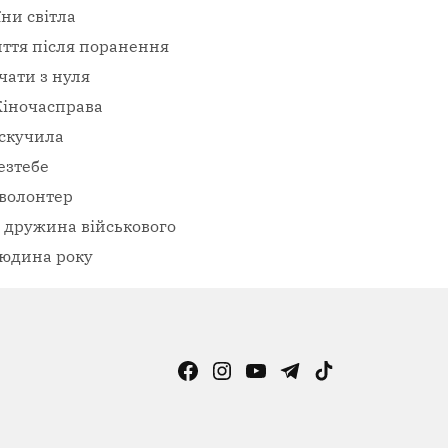
їни світла
ття після поранення
чати з нуля
іночасправа
скучила
езтебе
волонтер
– дружина військового
юдина року
Facebook
Instagram
YouTube
Telegram
TikTok
Viber
Page