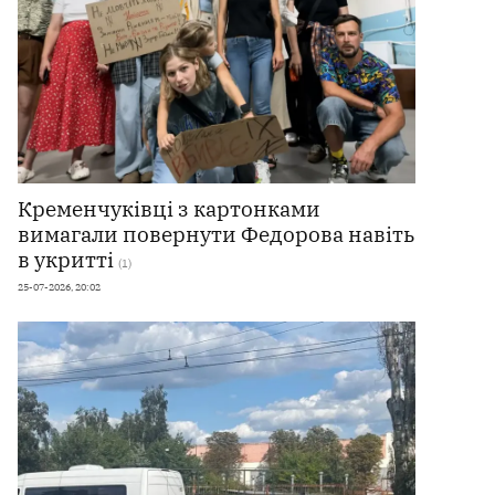
Кременчуківці з картонками
вимагали повернути Федорова навіть
в укритті
(1)
25-07-2026, 20:02