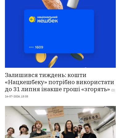
Залишився тиждень: кошти
«Нацкешбеку» потрібно використати
до 31 липня інакше гроші «згорять»
(2)
24-07-2026, 15:05