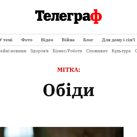
У темі
Фото
Відео
Війна
Блог
Для дому і сім’ї
айні новини
Здоров’я
Бізнес/Робота
Споживач
Культура
О
МІТКА:
обіди