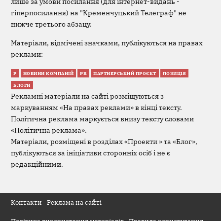
лише за умови посилання (для інтернет-видань -
гіперпосилання) на "Кременчуцький Телеграф" не
нижче третього абзацу.
Матеріали, відмічені значками, публікуються на правах
реклами:
Р
НОВИНИ КОМПАНІЙ
PR
ПАРТНЕРСЬКИЙ ПРОЄКТ
ПОЗИЦІЯ
БЛОГИ
Рекламні матеріали на сайті розміщуються з
маркуванням «На правах реклами» в кінці тексту.
Політична реклама маркується внизу тексту словами
«Політична реклама».
Матеріали, розміщені в розділах «Проекти » та «Блог»,
публікуються за ініціативи сторонніх осіб і не є
редакційними.
Контакти
Реклама на сайті