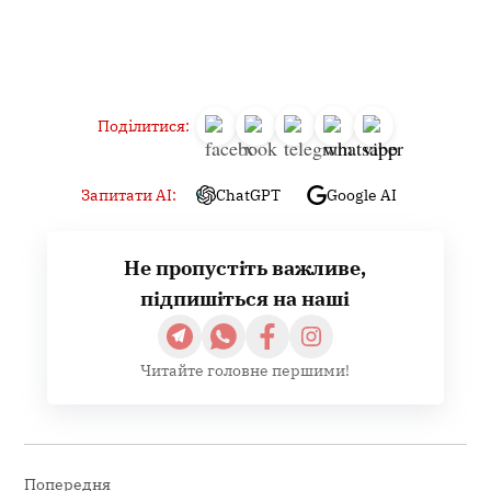
Поділитися:
Запитати AI:
ChatGPT
Google AI
Не пропустіть важливе,
підпишіться на наші
Читайте головне першими!
Навігація
записів
Попередня