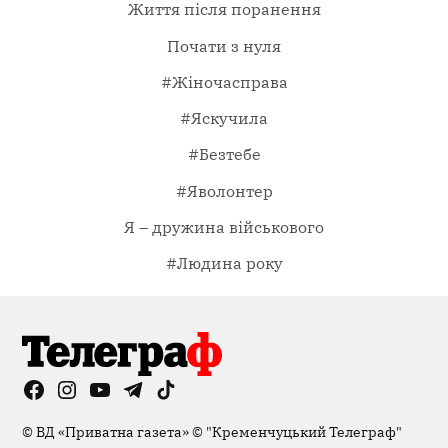
Життя після поранення
Почати з нуля
#Жіночасправа
#Яскучила
#Безтебе
#Яволонтер
Я – дружина військового
#Людина року
Facebook
Instagram
YouTube
Telegram
TikTok
Viber
Page
©
ВД «Приватна газета»
©
"Кременчуцький Телеграф"