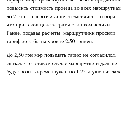
повысить стоимость проезда во всех маршрутках
до 2 грн. Перевозчики не согласились – говорят,
что при такой цене затраты слишком велики.
Ранее, подавая расчеты, маршрутчики просили
тариф хотя бы на уровне 2,50 гривен.
До 2,50 грн мэр подымать тариф не согласился,
сказал, что в таком случае маршрутки и дальше
будут возить кременчужан по 1,75 и ушел из зала
переговоров.
Тариф в мэрии согласились пересмотреть только на
четырех «длинных» маршрутах – это № 20
(Молодежный-Реевка), № 25 (Молодежный-
Раковка), № 26 (Молодежный-Крюков), № 28
(Молодежный-третья Занасыпь).