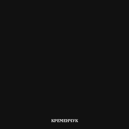
ОПУБЛІКОВАНО
КРЕМЕНЧУК
В