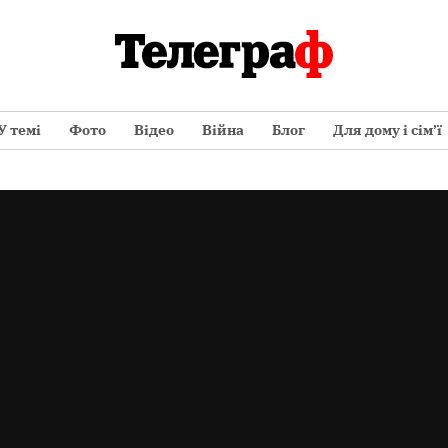
У темі
Фото
Відео
Війна
Блог
Для дому і сім’ї