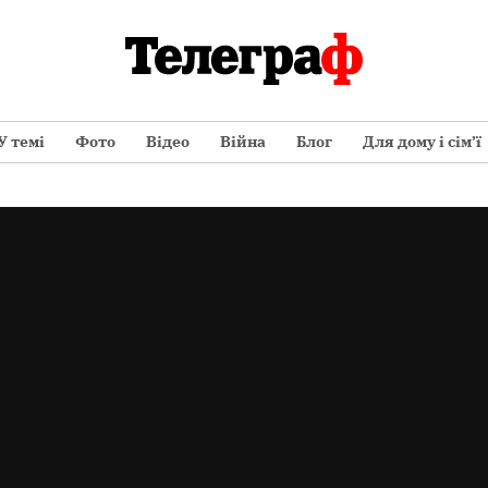
У темі
Фото
Відео
Війна
Блог
Для дому і сім’ї