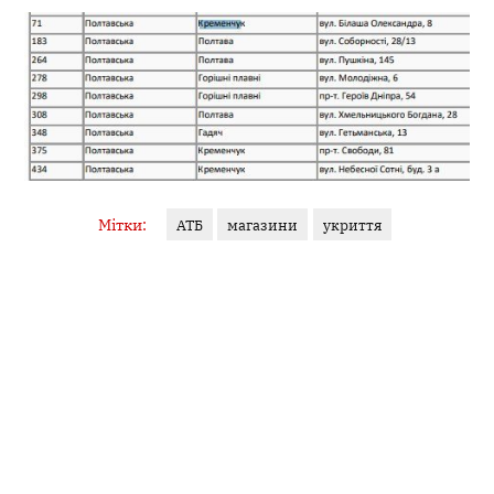
Мітки:
АТБ
магазини
укриття
Поділитися:
Запитати AI:
ChatGPT
Google AI
Не пропустіть важливе,
підпишіться на наші