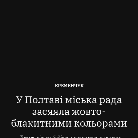
ОПУБЛІКОВАНО
КРЕМЕНЧУК
В
У Полтаві міська рада
засяяла жовто-
блакитними кольорами
Також кілька будівль прикрамили в рамках