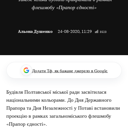
флешмобу «Прапор єдності»
Альона Душенко
24-08-2020, 11:29
3523
Додати Тф, як бажане джерело в Google
Будівля Полтавської міської ради засвітилася
національними кольорами. До Дня Державного
Прапора та Дня Незалежності у Потаві встановили
проекцію в рамках загальноміського флешмобу
«Прапор єдності».