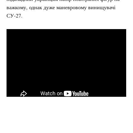
важкому, однак дуже маневровому винищувачі
СУ-27.
Мітки:
літак
Миргород
самолет