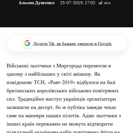
Альона Душенко
23-07-2019, 17:02
4823
Додати Тф, як бажане джерело в Google
Військові льотчики з Миргорода перемогли в
одному з найбільших у світі авіашоу. Як
повідомляє ТСН, «Раят-2019» відбулося на базі
британських королівських військово-повітряних
сил. Традиційно виступ українців організатори
залишили на десерт, бо ж публіка завжди чекає
саме на маневри наших пілотів. Адже льотчики з
інших країн переважно не можуть відтворити
підвладний українцям набір повітряних фігур на